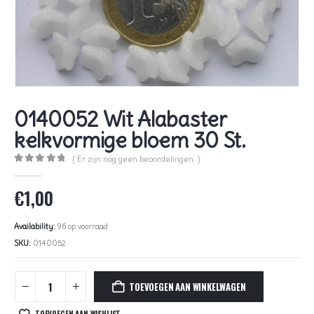
0140052 Wit Alabaster
kelkvormige bloem 30 St.
( Er zijn nog geen beoordelingen. )
0
out of 5
€
1,00
Availability:
96 op voorraad
SKU:
0140052
TOEVOEGEN AAN WINKELWAGEN