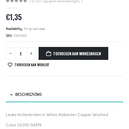
( Er zijn nog geen beoordelingen. )
0
out of 5
€
1,35
Availability:
34 op voorraad
SKU:
0140296
TOEVOEGEN AAN WINKELWAGEN
TOEVOEGEN AAN WISHLIST
BESCHRIJVING
Leuke kattenkralen in White Alabaster Copper Washed
Color 02010-54319