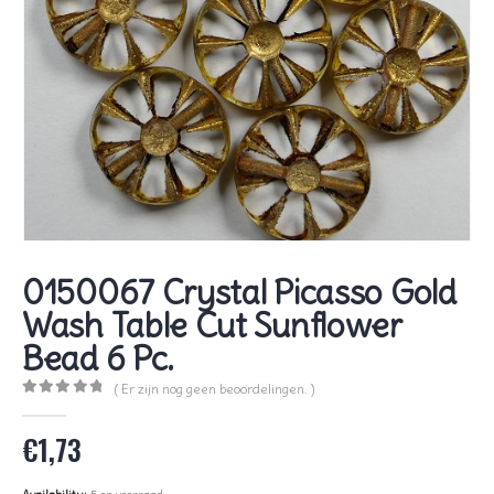
0150067 Crystal Picasso Gold
Wash Table Cut Sunflower
Bead 6 Pc.
( Er zijn nog geen beoordelingen. )
0
out of 5
€
1,73