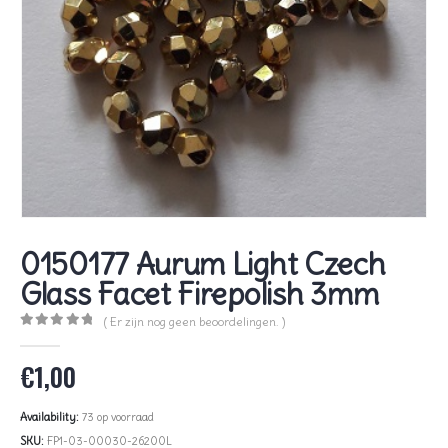
0150177 Aurum Light Czech
Glass Facet Firepolish 3mm
( Er zijn nog geen beoordelingen. )
0
out of 5
€
1,00
Availability:
73 op voorraad
SKU:
FP1-03-00030-26200L