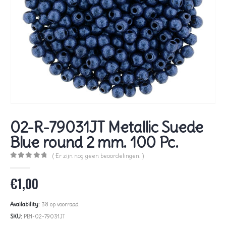
02-R-79031JT Metallic Suede
Blue round 2 mm. 100 Pc.
( Er zijn nog geen beoordelingen. )
0
out of 5
€
1,00
Availability:
38 op voorraad
SKU:
PB1-02-79031JT