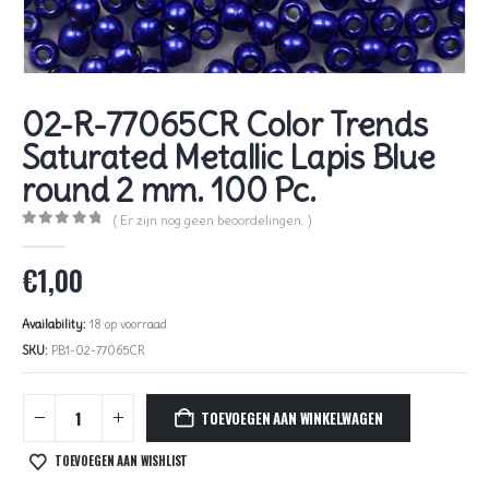
02-R-77065CR Color Trends
Saturated Metallic Lapis Blue
round 2 mm. 100 Pc.
( Er zijn nog geen beoordelingen. )
0
out of 5
€
1,00
Availability:
18 op voorraad
SKU:
PB1-02-77065CR
TOEVOEGEN AAN WINKELWAGEN
TOEVOEGEN AAN WISHLIST