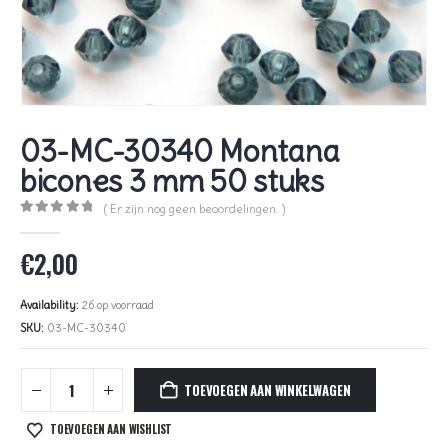
03-MC-30340 Montana
bicones 3 mm 50 stuks
( Er zijn nog geen beoordelingen. )
0
out of 5
€
2,00
Availability:
26 op voorraad
SKU:
03-MC-30340
TOEVOEGEN AAN WINKELWAGEN
TOEVOEGEN AAN WISHLIST