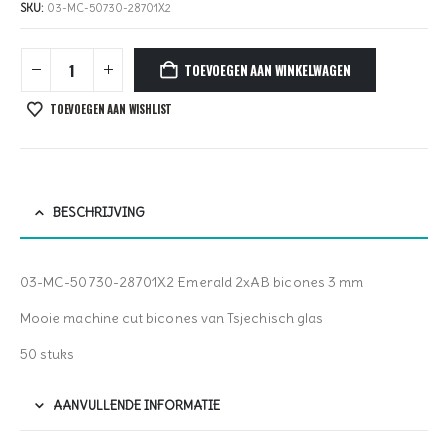
SKU:
03-MC-50730-28701X2
TOEVOEGEN AAN WINKELWAGEN
TOEVOEGEN AAN WISHLIST
BESCHRIJVING
03-MC-50730-28701X2 Emerald 2xAB bicones 3 mm
Mooie machine cut bicones van Tsjechisch glas
50 stuks
AANVULLENDE INFORMATIE