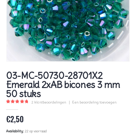
03-MC-50730-28701X2
Emerald 2xAB bicones 3 mm
50 stuks
2
klantbeoordelingen
|
Een beoordeling toevoegen
5.00
out of 5
€
2,50
Availability:
22 op voorraad