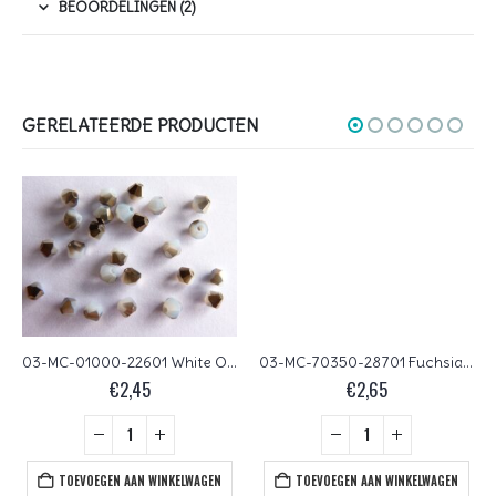
BEOORDELINGEN (2)
GERELATEERDE PRODUCTEN
03-MC-01000-22601 White Opal Satin bicones 3 mm 50 stuks
03-MC-70350-28701 Fuchsia AB bicones 3 mm 50 stuks
€
2,45
€
2,65
TOEVOEGEN AAN WINKELWAGEN
TOEVOEGEN AAN WINKELWAGEN