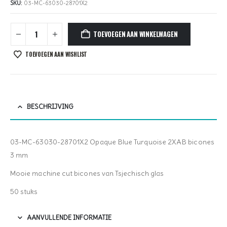
SKU:
03-MC-63030-28701X2
TOEVOEGEN AAN WINKELWAGEN
TOEVOEGEN AAN WISHLIST
BESCHRIJVING
03-MC-63030-28701X2 Opaque Blue Turquoise 2XAB bicones
3 mm
Mooie machine cut bicones van Tsjechisch glas
50 stuks
AANVULLENDE INFORMATIE