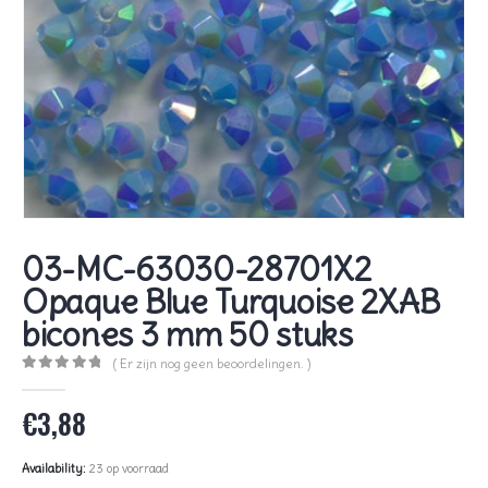
03-MC-63030-28701X2
Opaque Blue Turquoise 2XAB
bicones 3 mm 50 stuks
( Er zijn nog geen beoordelingen. )
0
out of 5
€
3,88
Availability:
23 op voorraad