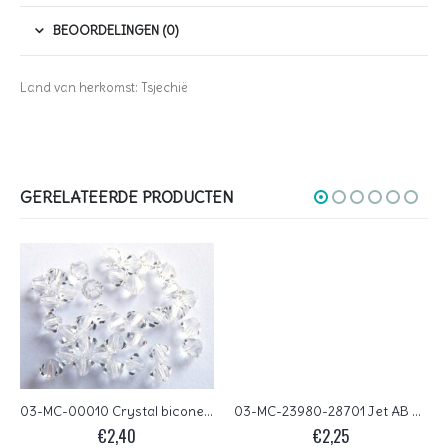
BEOORDELINGEN (0)
Land van herkomst: Tsjechië
GERELATEERDE PRODUCTEN
03-MC-00010 Crystal bicones 3 mm 50 stuks
03-MC-23980-28701 Jet AB bicones 3 mm 50 stuks
€
2,40
€
2,25