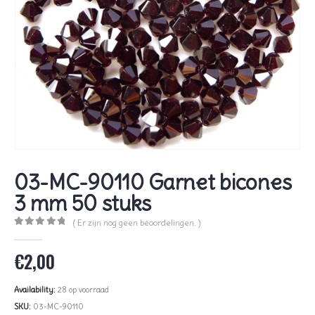
03-MC-90110 Garnet bicones
3 mm 50 stuks
( Er zijn nog geen beoordelingen. )
0
out of 5
€
2,00
Availability:
28 op voorraad
SKU:
03-MC-90110