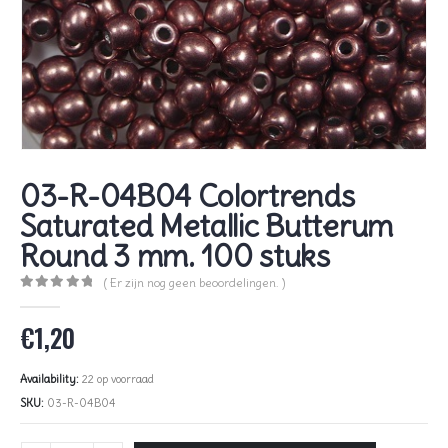
03-R-04B04 Colortrends
Saturated Metallic Butterum
Round 3 mm. 100 stuks
( Er zijn nog geen beoordelingen. )
0
out of 5
€
1,20
Availability:
22 op voorraad
SKU:
03-R-04B04