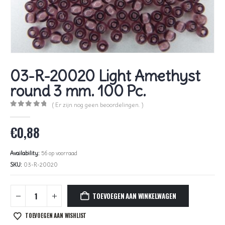
03-R-20020 Light Amethyst
round 3 mm. 100 Pc.
( Er zijn nog geen beoordelingen. )
0
out of 5
€
0,88
Availability:
56 op voorraad
SKU:
03-R-20020
TOEVOEGEN AAN WINKELWAGEN
TOEVOEGEN AAN WISHLIST