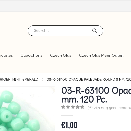
icones
Cabochons
Czech Glas
Czech Glas Meer Gaten
GROEN, MINT, EMERALD
03-R-63100 OPAQUE PALE JADE ROUND 3 MM. 120
03-R-63100 Opaq
mm. 120 Pc.
( Er zijn nog geen beoord
0
out of 5
€
1,00