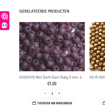
GERELATEERDE PRODUCTEN
9,8
mm.
0050078 Mat Dark Siam Ruby 3 mm. 200 stuks
€
1,00
+
EN
TOEVOEGEN AAN WINKELWAGEN