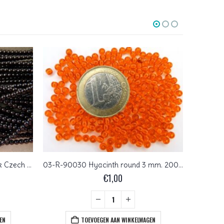
03-132-19001-70409 Shiny Black Czech glasparels 3 mm 150 Pc.
03-R-90030 Hyacinth round 3 mm. 200 Pc.
€
1,00
EN
TOEVOEGEN AAN WINKELWAGEN