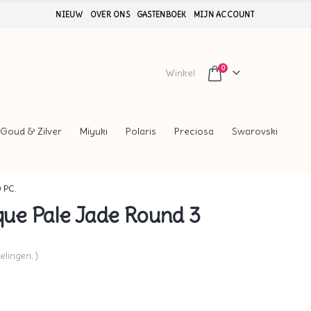
NIEUW
OVER ONS
GASTENBOEK
MIJN ACCOUNT
0
Winkel
Goud & Zilver
Miyuki
Polaris
Preciosa
Swarovski
 PC.
ue Pale Jade Round 3
elingen. )