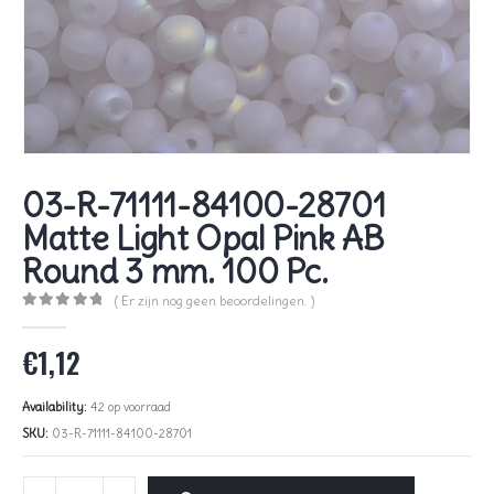
03-R-71111-84100-28701
Matte Light Opal Pink AB
Round 3 mm. 100 Pc.
( Er zijn nog geen beoordelingen. )
0
out of 5
€
1,12
Availability:
42 op voorraad
SKU:
03-R-71111-84100-28701