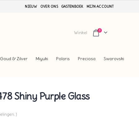
NIEUW
OVER ONS
GASTENBOEK
MIJN ACCOUNT
0
Winkel
Goud & Zilver
Miyuki
Polaris
Preciosa
Swarovski
78 Shiny Purple Glass
elingen. )