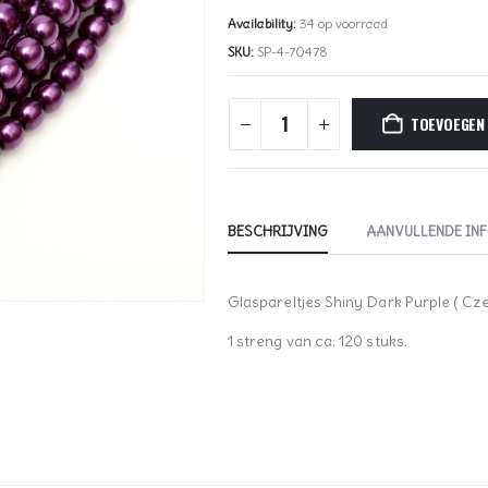
Availability:
34 op voorraad
SKU:
SP-4-70478
TOEVOEGEN
BESCHRIJVING
AANVULLENDE IN
Glaspareltjes Shiny Dark Purple ( Cz
1 streng van ca. 120 stuks.