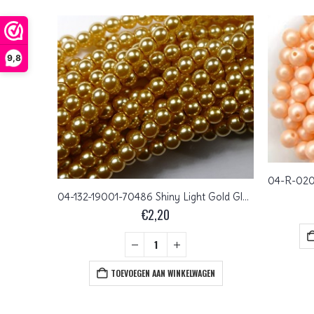
9,8
04-132-19001-70479 Shiny Dark Magenta Glass Pearl 120 Pc.
04-132-19001-70486 Shiny Light Gold Glass Pearl 120 pc
€
2,20
+
EN
TOEVOEGEN AAN WINKELWAGEN