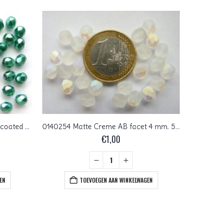
0100481 Turquoise Green Metal coated Czech Glass Facet Firepolish 4mm 40 stuks
0140254 Matte Creme AB facet 4 mm. 50 Pc.
€
1,00
EN
TOEVOEGEN AAN WINKELWAGEN