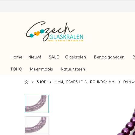
Home
Nieuw!
SALE
Glaskralen
Benodigdheden
B
TOHO
Meer moois
Natuursteen
SHOP
4 MM
,
PAARS, LILA
,
ROUNDS 4 MM.
04-132