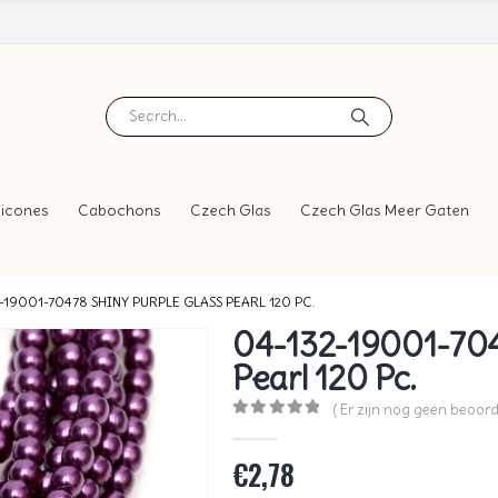
icones
Cabochons
Czech Glas
Czech Glas Meer Gaten
-19001-70478 SHINY PURPLE GLASS PEARL 120 PC.
04-132-19001-704
Pearl 120 Pc.
( Er zijn nog geen beoord
0
out of 5
€
2,78