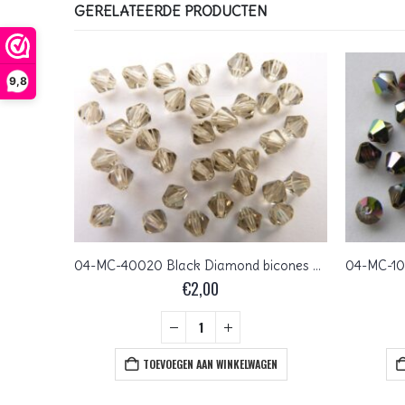
GERELATEERDE PRODUCTEN
9,8
04-MC-00010 Crystal bicones 4 mm 50 stuks
04-MC-40020 Black Diamond bicones 4 mm 50 stuks
€
2,00
+
EN
TOEVOEGEN AAN WINKELWAGEN