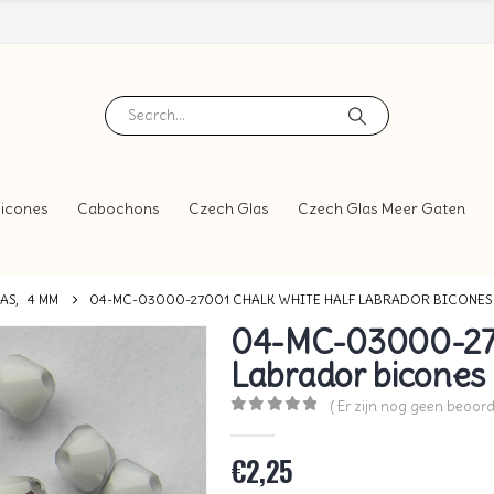
icones
Cabochons
Czech Glas
Czech Glas Meer Gaten
LAS
,
4 MM
04-MC-03000-27001 CHALK WHITE HALF LABRADOR BICONES 
04-MC-03000-270
Labrador bicones
( Er zijn nog geen beoord
0
out of 5
€
2,25