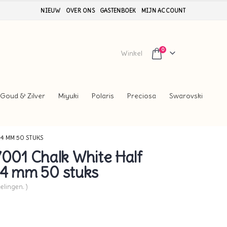
NIEUW
OVER ONS
GASTENBOEK
MIJN ACCOUNT
0
Winkel
Goud & Zilver
Miyuki
Polaris
Preciosa
Swarovski
4 MM 50 STUKS
01 Chalk White Half
 4 mm 50 stuks
elingen. )