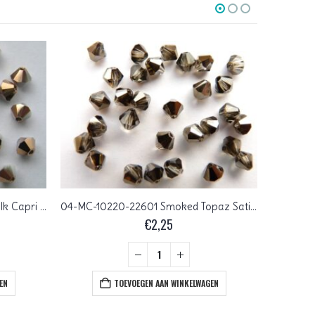
04-MC-03000-27101 White Chalk Capri Gold bicones 4 mm 50 stuks
04-MC-10220-22601 Smoked Topaz Satin bicones 4 mm 50 stuks
€
2,25
EN
TOEVOEGEN AAN WINKELWAGEN