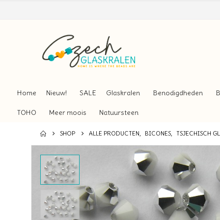
Home
Nieuw!
SALE
Glaskralen
Benodigdheden
B
TOHO
Meer moois
Natuursteen
SHOP
ALLE PRODUCTEN
,
BICONES
,
TSJECHISCH G