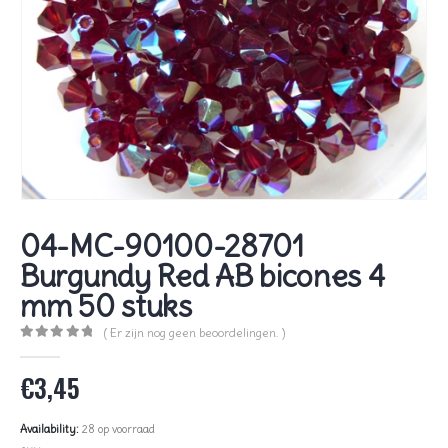
04-MC-90100-28701
Burgundy Red AB bicones 4
mm 50 stuks
( Er zijn nog geen beoordelingen. )
0
out of 5
€
3,45
Availability:
28 op voorraad