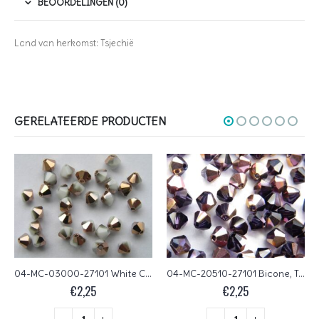
BEOORDELINGEN (0)
Land van herkomst: Tsjechië
GERELATEERDE PRODUCTEN
04-MC-03000-27101 White Chalk Capri Gold bicones 4 mm 50 stuks
04-MC-20510-27101 Bicone, Tanzanite Capri Gold 4 mm. 50 Pc.
€
2,25
€
2,25