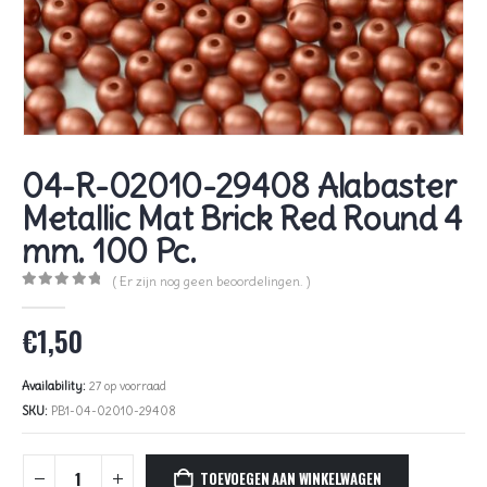
04-R-02010-29408 Alabaster
Metallic Mat Brick Red Round 4
mm. 100 Pc.
( Er zijn nog geen beoordelingen. )
0
out of 5
€
1,50
Availability:
27 op voorraad
SKU:
PB1-04-02010-29408
TOEVOEGEN AAN WINKELWAGEN