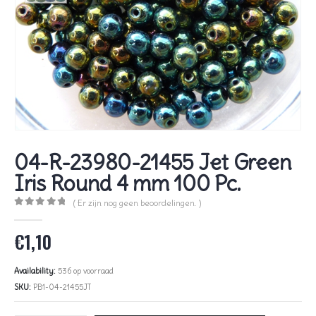
04-R-23980-21455 Jet Green
Iris Round 4 mm 100 Pc.
( Er zijn nog geen beoordelingen. )
0
out of 5
€
1,10
Availability:
536 op voorraad
SKU:
PB1-04-21455JT