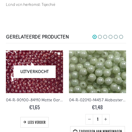
Land van herkomst: Tsjechië
GERELATEERDE PRODUCTEN
UITVERKOCHT
04-R-90100-84110 Matte Garnet round 4 mm. 100 Pc.
04-R-02010-14457 Alabaster Light Green (Mint) Luster round 4 mm. 100 pc.
€
1,65
€
1,48
LEES VERDER
TOEVOEGEN AAN WINKELWAGEN