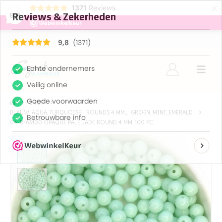
×
1371
Reviews
9,8
SHOP
BLAUW, AQUA, TURQUOISE
,
ROUNDS 4 MM.
,
GROEN, MINT, EMERALD
04-R-63100 OPAQUE PALE JADE ROUND 4 MM. 100 PC.