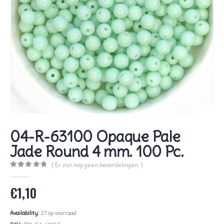
04-R-63100 Opaque Pale
Jade Round 4 mm. 100 Pc.
( Er zijn nog geen beoordelingen. )
0
out of 5
€
1,10
Availability:
27 op voorraad