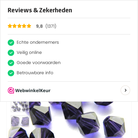
×
1371
Reviews
9,8
SHOP
6 MM
,
PAARS, LILA
06-MC-20510 TANZANITE BICONES 6 MM 24 STUKS