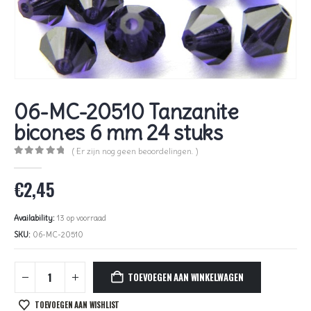
06-MC-20510 Tanzanite
bicones 6 mm 24 stuks
( Er zijn nog geen beoordelingen. )
0
out of 5
€
2,45
Availability:
13 op voorraad
SKU:
06-MC-20510
TOEVOEGEN AAN WINKELWAGEN
TOEVOEGEN AAN WISHLIST