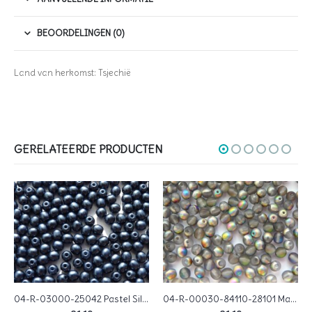
BEOORDELINGEN (0)
Land van herkomst: Tsjechië
GERELATEERDE PRODUCTEN
04-R-03000-25042 Pastel Silky Pearl Montana Blue round 4 mm. 60 Pc.
04-R-00030-84110-28101 Matte Crystal Vitrail round 4 mm. 120 Pc.