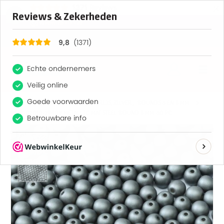
×
1371
Reviews
9,8
SHOP
GRIJS, ZILVERGRIJS, ZILVER.
,
ROUNDS 5 EN 6 MM.
06-R-02010-29403 METALLIC MAT STEEL ROUND 6 MM. 50 PC.