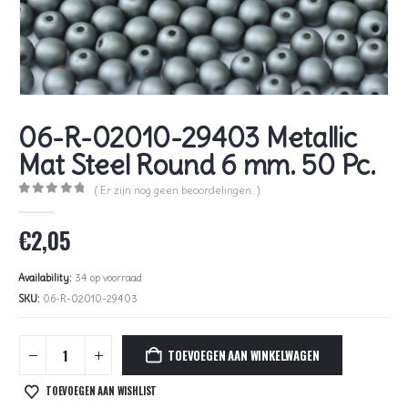
06-R-02010-29403 Metallic
Mat Steel Round 6 mm. 50 Pc.
( Er zijn nog geen beoordelingen. )
0
out of 5
€
2,05
Availability:
34 op voorraad
SKU:
06-R-02010-29403
TOEVOEGEN AAN WINKELWAGEN
TOEVOEGEN AAN WISHLIST