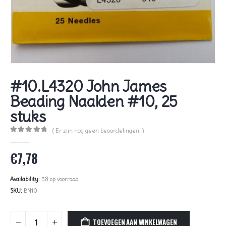
#10.L4320 John James
Beading Naalden #10, 25
stuks
( Er zijn nog geen beoordelingen. )
0
out of 5
€
7,78
Availability:
38 op voorraad
SKU:
BN10
TOEVOEGEN AAN WINKELWAGEN