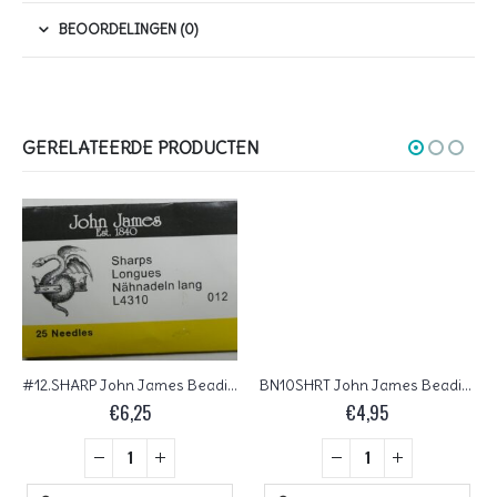
BEOORDELINGEN (0)
GERELATEERDE PRODUCTEN
#12.SHARP John James Beading Naalden #12, Short Sharp 25 stuks
BN10SHRT John James Beading Needle Short #10, 25 stuks
€
6,25
€
4,95