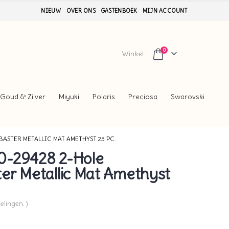
NIEUW
OVER ONS
GASTENBOEK
MIJN ACCOUNT
0
Winkel
Goud & Zilver
Miyuki
Polaris
Preciosa
Swarovski
ASTER METALLIC MAT AMETHYST 25 PC.
0-29428 2-Hole
er Metallic Mat Amethyst
elingen. )