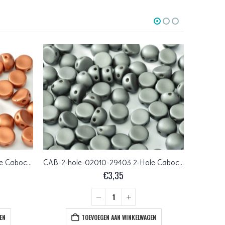
CAB-2-hole-02010-29410 2-Hole Cabochon Alabaster Metallic Mat Bronze 25 Pc.
CAB-2-hole-02010-29403 2-Hole Cabochon Alabaster Metallic Mat Steel 25 Pc.
€
3,35
EN
TOEVOEGEN AAN WINKELWAGEN