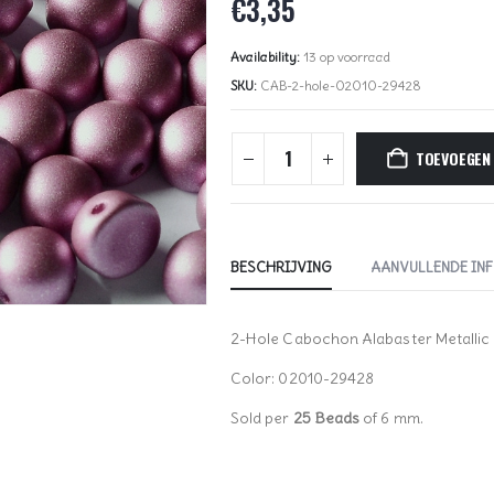
€
3,35
Availability:
13 op voorraad
SKU:
CAB-2-hole-02010-29428
TOEVOEGEN
BESCHRIJVING
AANVULLENDE IN
2-Hole Cabochon Alabaster Metallic
Color: 02010-29428
Sold per
25 Beads
of 6 mm.