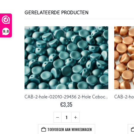
GERELATEERDE PRODUCTEN
9,8
CAB-2-hole-23980-29503 Jet Full Sliperit 2-Hole Cabochon, 6 mm 25 Pc.
CAB-2-hole-02010-29436 2-Hole Cabochon Alabaster Metallic Mat Blue Turquoise 25 Pc.
€
3,35
+
EN
TOEVOEGEN AAN WINKELWAGEN