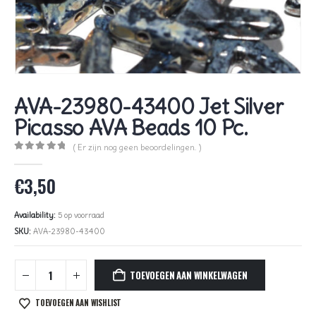
AVA-23980-43400 Jet Silver
Picasso AVA Beads 10 Pc.
( Er zijn nog geen beoordelingen. )
0
out of 5
€
3,50
Availability:
5 op voorraad
SKU:
AVA-23980-43400
TOEVOEGEN AAN WINKELWAGEN
TOEVOEGEN AAN WISHLIST