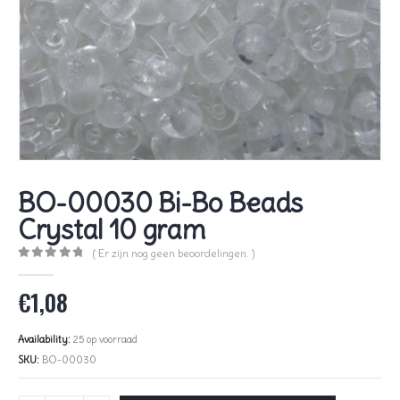
BO-00030 Bi-Bo Beads
Crystal 10 gram
( Er zijn nog geen beoordelingen. )
0
out of 5
€
1,08
Availability:
25 op voorraad
SKU:
BO-00030