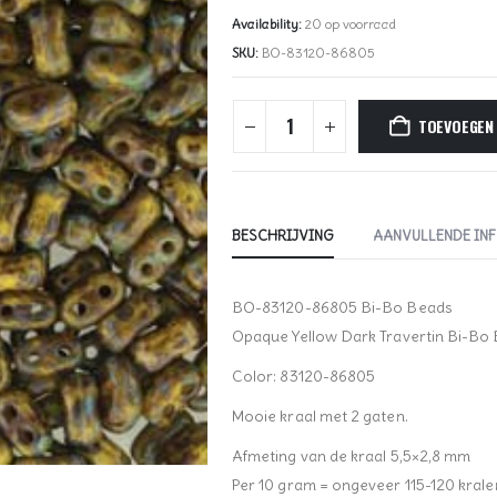
Availability:
20 op voorraad
SKU:
BO-83120-86805
TOEVOEGEN
BESCHRIJVING
AANVULLENDE IN
BO-83120-86805 Bi-Bo Beads
Opaque Yellow Dark Travertin Bi-Bo
Color: 83120-86805
Mooie kraal met 2 gaten.
Afmeting van de kraal 5,5×2,8 mm
Per 10 gram = ongeveer 115-120 krale