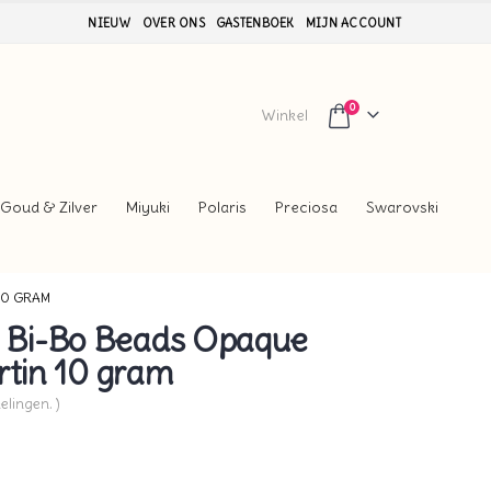
NIEUW
OVER ONS
GASTENBOEK
MIJN ACCOUNT
0
Winkel
Goud & Zilver
Miyuki
Polaris
Preciosa
Swarovski
10 GRAM
Bi-Bo Beads Opaque
rtin 10 gram
elingen. )