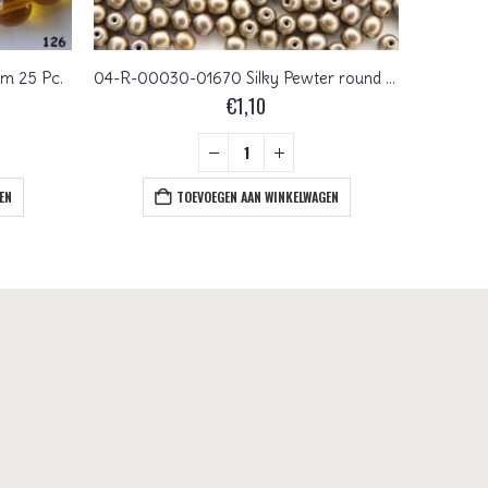
m 25 Pc.
04-R-00030-01670 Silky Pewter round 4 mm. 100 Pc.
0030056
€
1,10
EN
TOEVOEGEN AAN WINKELWAGEN