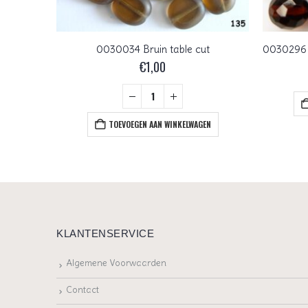
0030083 Crystal Brown Lila Gold Luster gegolfd vierkantje. 15 Pc.
0030034 Bruin table cut
€
1,00
EN
TOEVOEGEN AAN WINKELWAGEN
KLANTENSERVICE
Algemene Voorwaarden
Contact