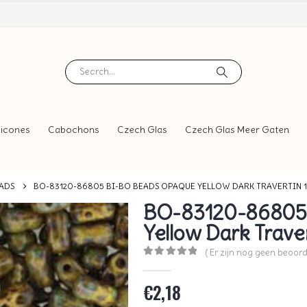
icones
Cabochons
Czech Glas
Czech Glas Meer Gaten
ADS
BO-83120-86805 BI-BO BEADS OPAQUE YELLOW DARK TRAVERTIN 
BO-83120-86805 
Yellow Dark Trave
( Er zijn nog geen beoord
0
out of 5
€
2,18