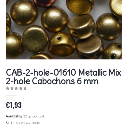
CAB-2-hole-01610 Metallic Mix
2-hole Cabochons 6 mm
0
out of 5
€
1,93
Availability:
22 op voorraad
SKU:
CAB-2-hole-01610