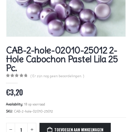
CAB-2-hole-02010-25012 2-
Hole Cabochon Pastel Lila 25
Pc.
( Er zijn nog geen beoordelingen. )
0
out of 5
€
3,20
Availability:
18 op voorraad
SKU:
CAB-2-hole-02010-25012
TOEVOEGEN AAN WINKELWAGEN