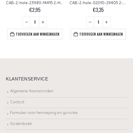
CAB-2-hole-23980-14415 2-Hole Cabochon Jet Bronze 25 Pc.
CAB-2-hole-02010-29405 2-Hole Cabochon Alabaster Metallic Mat Silver 25 Pc.
€
2,95
€
3,35
TOEVOEGEN AAN WINKELWAGEN
TOEVOEGEN AAN WINKELWAGEN
KLANTENSERVICE
Algemene Voorwaarden
Contact
Formulier voor herroeping en garantie
Gastenboek