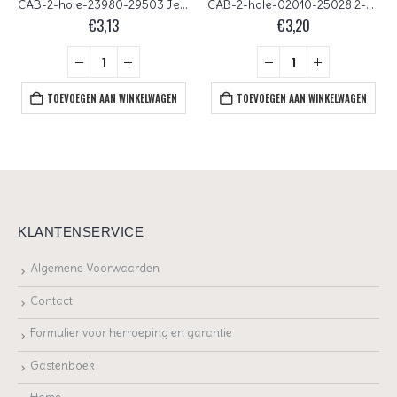
CAB-2-hole-23980-29503 Jet Full Sliperit 2-Hole Cabochon, 6 mm 25 Pc.
CAB-2-hole-02010-25028 2-Hole Cabochon Pastel Lt. Grey 25 Pc.
€
3,13
€
3,20
TOEVOEGEN AAN WINKELWAGEN
TOEVOEGEN AAN WINKELWAGEN
KLANTENSERVICE
Algemene Voorwaarden
Contact
Formulier voor herroeping en garantie
Gastenboek