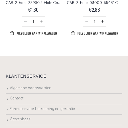
CAB-2-hole-23980 2-Hole Cabochon Jet 25 Pc.
CAB-2-hole-03000-65431 Chalk White Green-Blue Lazura 2-Hole Cabochon, 6 mm 25 Pc.
€
1,60
€
2,88
TOEVOEGEN AAN WINKELWAGEN
TOEVOEGEN AAN WINKELWAGEN
KLANTENSERVICE
Algemene Voorwaarden
Contact
Formulier voor herroeping en garantie
Gastenboek