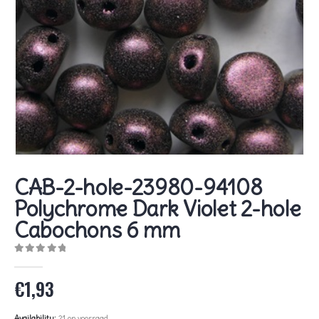
CAB-2-hole-23980-94108
Polychrome Dark Violet 2-hole
Cabochons 6 mm
0
out of 5
€
1,93
Availability:
21 op voorraad