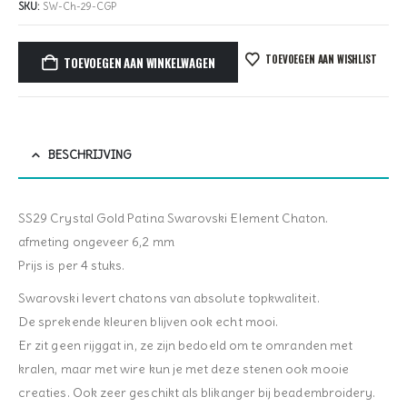
SKU:
SW-Ch-29-CGP
TOEVOEGEN AAN WISHLIST
TOEVOEGEN AAN WINKELWAGEN
BESCHRIJVING
SS29 Crystal Gold Patina Swarovski Element Chaton.
afmeting ongeveer 6,2 mm
Prijs is per 4 stuks.
Swarovski levert chatons van absolute topkwaliteit.
De sprekende kleuren blijven ook echt mooi.
Er zit geen rijggat in, ze zijn bedoeld om te omranden met
kralen, maar met wire kun je met deze stenen ook mooie
creaties. Ook zeer geschikt als blikanger bij beadembroidery.