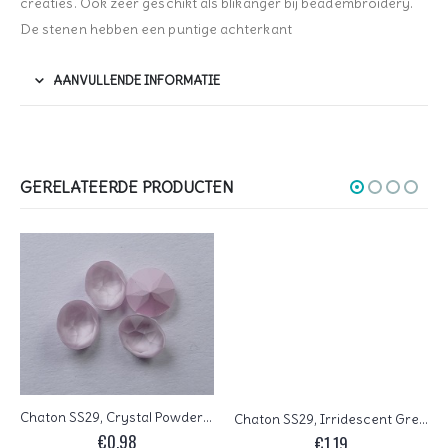
creaties. Ook zeer geschikt als blikanger bij beadembroidery.
De stenen hebben een puntige achterkant
AANVULLENDE INFORMATIE
GERELATEERDE PRODUCTEN
Chaton SS29, Crystal Powder Rose
Chaton SS29, Irridescent Green
€
0,98
€
1,19