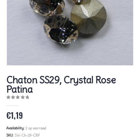
Chaton SS29, Crystal Rose
Patina
0
out of 5
€
1,19
Availability:
2 op voorraad
SKU:
SW-Ch-29-CRP