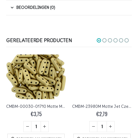
BEOORDELINGEN (0)
GERELATEERDE PRODUCTEN
CMBM-00030-01710 Matte Metallic Flax CzechMates Beam 10 gram
CMBM-23980M Matte Jet CzechMates Beam 10 gram
€
3,75
€
2,79