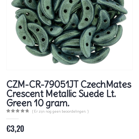
CZM-CR-79051JT CzechMates
Crescent Metallic Suede Lt.
Green 10 gram.
( Er zijn nog geen beoordelingen. )
0
out of 5
€
3,20