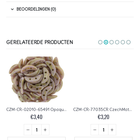
BEOORDELINGEN (0)
GERELATEERDE PRODUCTEN
CZM-CR-02010-65491 Opaque Luster Rose Gold Topaz CzechMates 2-hole Crescent Beads, 10×3 mm
CZM-CR-77035CR CzechMates Crescent Saturated Metallic Rose 10 gram.
€
3,40
€
3,20