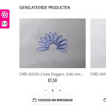
GERELATEERDE PRODUCTEN
9,8
CMD-63130T 2 hole Daggers, 5×16 mm, Czech Mates, Opaque Turquoise Picasso
CMD-30020 2 hole Daggers, 5×16 mm, Czech Mates, Light Sapphire
€
1,50
+
EN
TOEVOEGEN AAN WINKELWAGEN