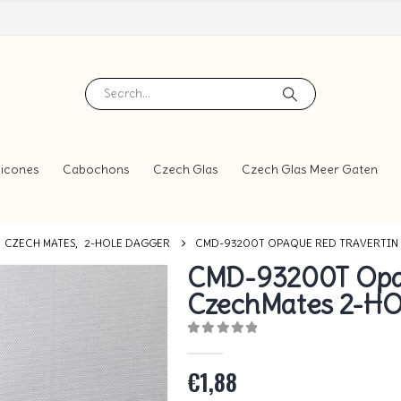
icones
Cabochons
Czech Glas
Czech Glas Meer Gaten
CZECH MATES
,
2-HOLE DAGGER
CMD-93200T OPAQUE RED TRAVERTIN
CMD-93200T Opaq
CzechMates 2-HO
0
out of 5
€
1,88