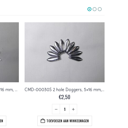
CMD-00030 2 hole Daggers, 5×16 mm, Czech Mates, Crystal
CMD-00030S 2 hole Daggers, 5×16 mm, Czech Mates, Silver
€
2,50
EN
TOEVOEGEN AAN WINKELWAGEN