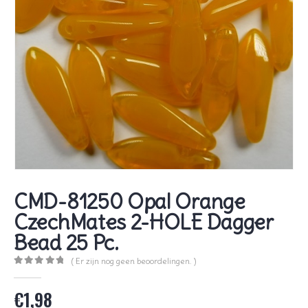
CMD-81250 Opal Orange
CzechMates 2-HOLE Dagger
Bead 25 Pc.
( Er zijn nog geen beoordelingen. )
0
out of 5
€
1,98