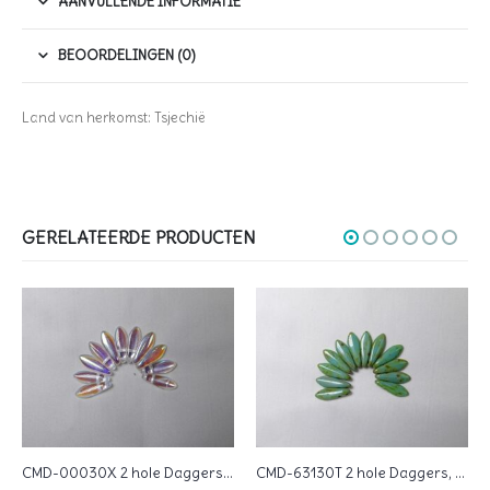
AANVULLENDE INFORMATIE
BEOORDELINGEN (0)
Land van herkomst: Tsjechië
GERELATEERDE PRODUCTEN
CMD-00030X 2 hole Daggers, 5×16 mm, Czech Mates, Crystal AB
CMD-63130T 2 hole Daggers, 5×16 mm, Czech Mates, Opaque Turquoise Picasso