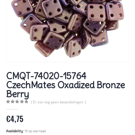
CMQT-74020-15764
CzechMates Oxadized Bronze
Berry
( Er zijn nog geen beoordelingen. )
0
out of 5
€
4,75
Availability:
15 op voorraad