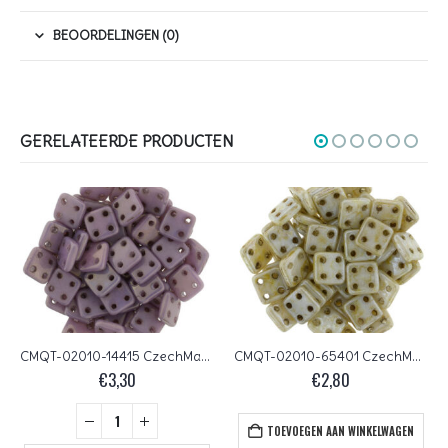
BEOORDELINGEN (0)
GERELATEERDE PRODUCTEN
CMQT-02010-14415 CzechMates QuadraTile Opaque Lilac Luster
CMQT-02010-65401 CzechMates QuadraTile Opaque Luster Picasso
€
3,30
€
2,80
TOEVOEGEN AAN WINKELWAGEN