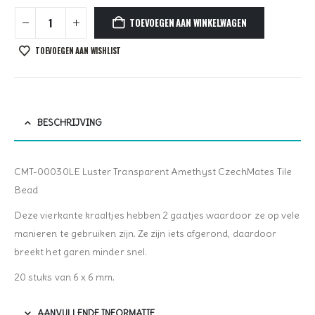
TOEVOEGEN AAN WINKELWAGEN
TOEVOEGEN AAN WISHLIST
BESCHRIJVING
CMT-00030LE Luster Transparent Amethyst CzechMates Tile
Bead
Deze vierkante kraaltjes hebben 2 gaatjes waardoor ze op vele
manieren te gebruiken zijn. Ze zijn iets afgerond, daardoor
breekt het garen minder snel.
20 stuks van 6 x 6 mm.
AANVULLENDE INFORMATIE