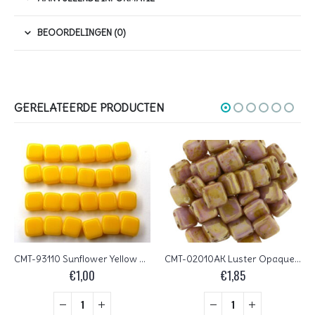
BEOORDELINGEN (0)
GERELATEERDE PRODUCTEN
CMT-93110 Sunflower Yellow CzechMates Tile Bead 20 Pc.
CMT-02010AK Luster Opaque Rose Gold Topaz CzechMate Tile Bead 25 Pc.
€
1,00
€
1,85