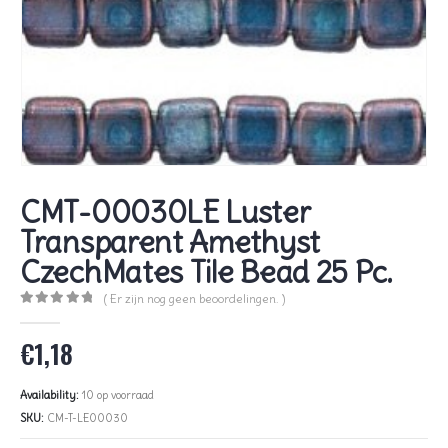
CMT-00030LE Luster
Transparent Amethyst
CzechMates Tile Bead 25 Pc.
( Er zijn nog geen beoordelingen. )
0
out of 5
€
1,18
Availability:
10 op voorraad
SKU:
CM-T-LE00030