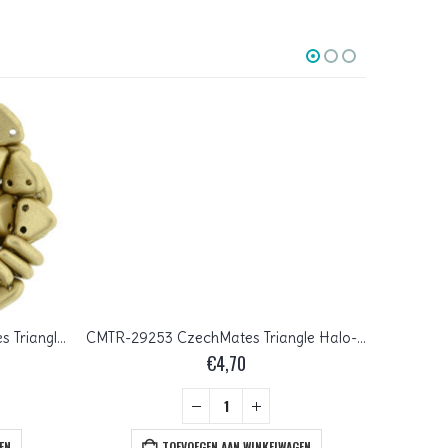
CMTR-00030-01710 CzechMates Triangle Matte Metallic Flax, 10 gram
CMTR-29253 CzechMates Triangle Halo-Sandelwood, 10 gram
€
4,70
EN
TOEVOEGEN AAN WINKELWAGEN