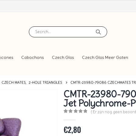
icones
Cabochons
Czech Glas
Czech Glas Meer Gaten
CZECH MATES
,
2-HOLE TRIANGLES
CMTR-23980-79086 CZECHMATES TR
CMTR-23980-7908
Jet Polychrome-P
( Er zijn nog geen beoord
0
out of 5
€
2,80