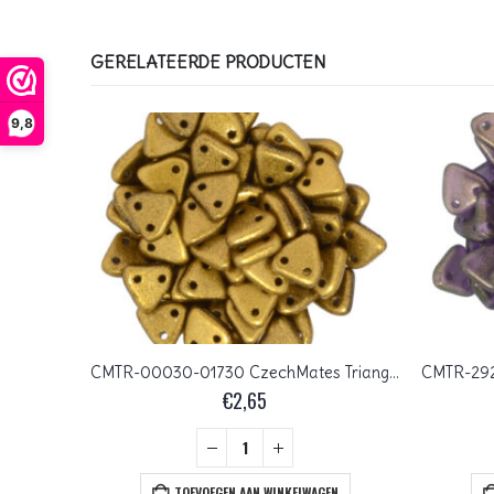
GERELATEERDE PRODUCTEN
9,8
CMTR-03000-65431 CzechMates Triangle Opaque Luster Green, 10 gram
CMTR-00030-01730 CzechMates Triangle Matte Metallic Goldenrod, 10 gram
€
2,65
+
EN
TOEVOEGEN AAN WINKELWAGEN