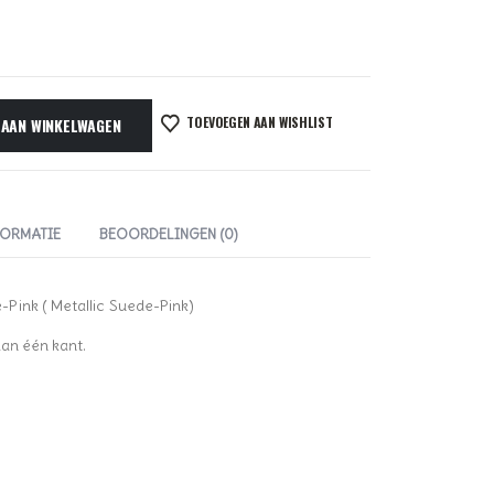
TOEVOEGEN AAN WISHLIST
 AAN WINKELWAGEN
FORMATIE
BEOORDELINGEN (0)
Pink ( Metallic Suede-Pink)
aan één kant.