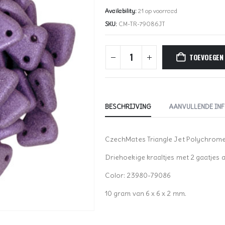
Availability:
21 op voorraad
SKU:
CM-TR-79086JT
TOEVOEGEN
BESCHRIJVING
AANVULLENDE IN
CzechMates Triangle Jet Polychrome-
Driehoekige kraaltjes met 2 gaatjes 
Color: 23980-79086
10 gram van 6 x 6 x 2 mm.