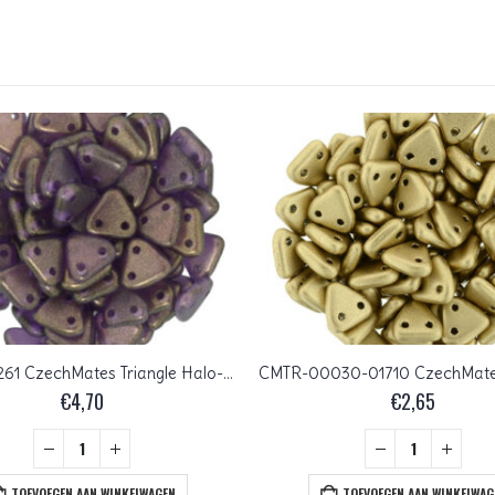
CMTR-29261 CzechMates Triangle Halo-Regal, 10 gram
€
4,70
€
2,65
TOEVOEGEN AAN WINKELWAGEN
TOEVOEGEN AAN WINKELWAG