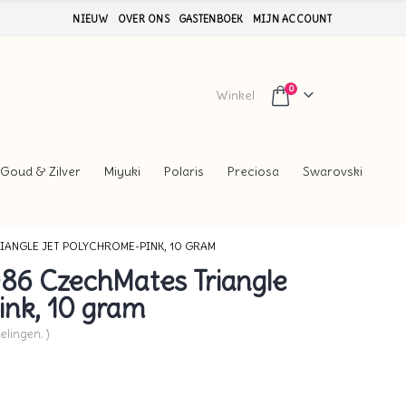
NIEUW
OVER ONS
GASTENBOEK
MIJN ACCOUNT
0
Winkel
Goud & Zilver
Miyuki
Polaris
Preciosa
Swarovski
IANGLE JET POLYCHROME-PINK, 10 GRAM
6 CzechMates Triangle
ink, 10 gram
elingen. )