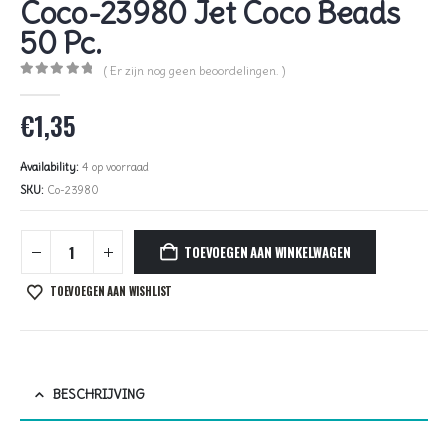
Coco-23980 Jet Coco Beads
50 Pc.
( Er zijn nog geen beoordelingen. )
0
out of 5
€
1,35
Availability:
4 op voorraad
SKU:
Co-23980
TOEVOEGEN AAN WINKELWAGEN
TOEVOEGEN AAN WISHLIST
BESCHRIJVING