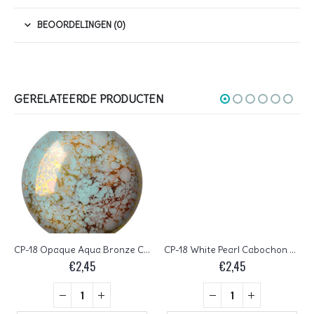
BEOORDELINGEN (0)
GERELATEERDE PRODUCTEN
CP-18 Opaque Aqua Bronze Cabochon Par Puca® 18 mm. Round
CP-18 White Pearl Cabochon Par Puca® 18 mm. Round
€
2,45
€
2,45