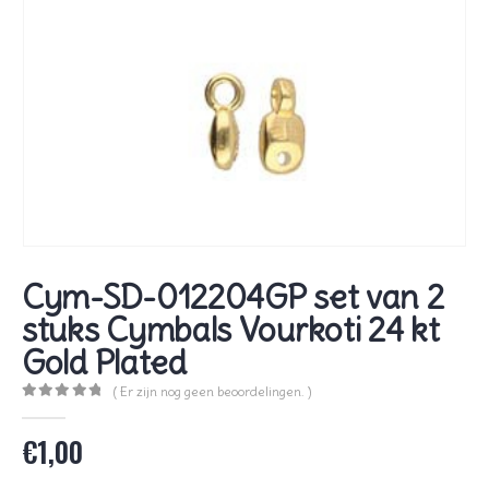
Cym-SD-012204GP set van 2
stuks Cymbals Vourkoti 24 kt
Gold Plated
( Er zijn nog geen beoordelingen. )
0
out of 5
€
1,00