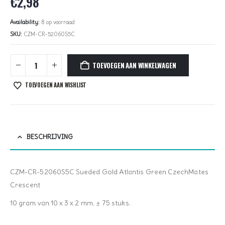
€
2,98
Availability:
8 op voorraad
SKU:
CZM-CR-52060S5C
TOEVOEGEN AAN WINKELWAGEN
TOEVOEGEN AAN WISHLIST
BESCHRIJVING
CZM-CR-52060S5C Sueded Gold Atlantis Green CzechMates
Crescent
10 gram van 10 x 3 x 2 mm. ± 75 stuks.