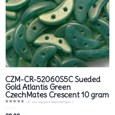
CZM-CR-52060S5C Sueded
Gold Atlantis Green
CzechMates Crescent 10 gram
( Er zijn nog geen beoordelingen. )
0
out of 5