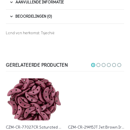
AANVULLENDE INFORMATIE
BEOORDELINGEN (0)
Land van herkomst: Tsjechië
GERELATEERDE PRODUCTEN
CZM-CR-77027CR Saturated Metallic Berry CzechMates 2-hole Crescent Beads, 10×3 mm
CZM-CR-21415JT Jet Brown Iris CzechMates 2-hole Crescent Beads, 10×3 mm