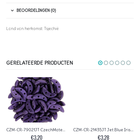
BEOORDELINGEN (0)
Land van herkomst: Tsjechië
GERELATEERDE PRODUCTEN
CZM-CR-79021JT CzechMates Crescent Metallic Suede Purple 10 gram.
CZM-CR-21435JT Jet Blue Iris CzechMates 2-hole Crescent Beads, 10×3 mm
€
3,20
€
3,28