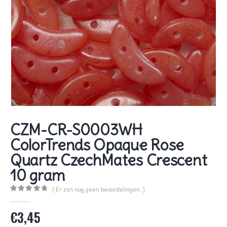
CZM-CR-S0003WH
ColorTrends Opaque Rose
Quartz CzechMates Crescent
10 gram
( Er zijn nog geen beoordelingen. )
0
out of 5
€
3,45