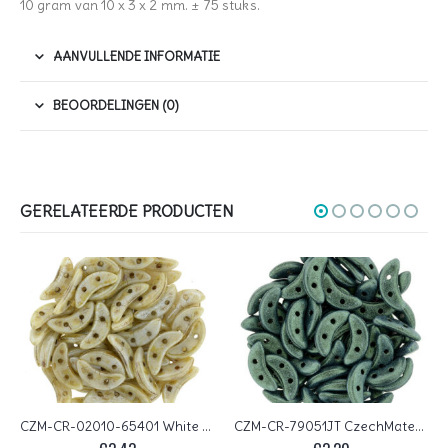
10 gram van 10 x 3 x 2 mm. ± 75 stuks.
AANVULLENDE INFORMATIE
BEOORDELINGEN (0)
GERELATEERDE PRODUCTEN
CZM-CR-02010-65401 White Alabaster Honey Drizzle CzechMates 2-hole Crescent Beads, 1×3 mm
CZM-CR-79051JT CzechMates Crescent Metallic Suede Lt. Green 10 gram.