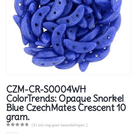
CZM-CR-S0004WH
ColorTrends: Opaque Snorkel
Blue CzechMates Crescent 10
gram.
( Er zijn nog geen beoordelingen. )
0
out of 5