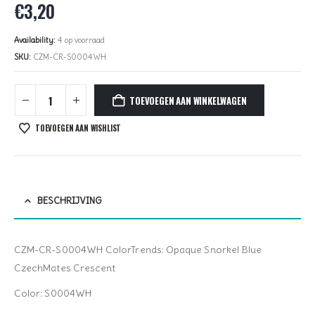
€
3,20
Availability:
4 op voorraad
SKU:
CZM-CR-S0004WH
TOEVOEGEN AAN WINKELWAGEN
TOEVOEGEN AAN WISHLIST
BESCHRIJVING
CZM-CR-S0004WH ColorTrends: Opaque Snorkel Blue
CzechMates Crescent
Color: S0004WH