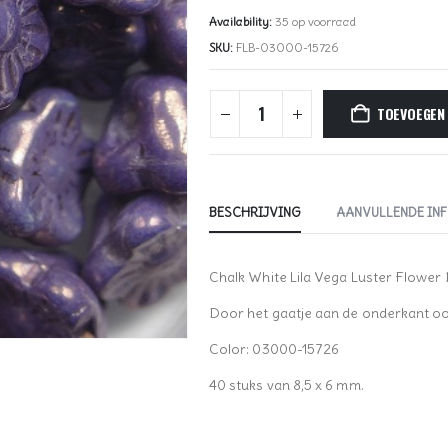
Availability:
35 op voorraad
SKU:
FLB-03000-15726
TOEVOEGEN
BESCHRIJVING
AANVULLENDE IN
Chalk White Lila Vega Luster Flower 
Door het gaatje aan de onderkant ook 
Color: 03000-15726
40 stuks van 8,5 x 6 mm.