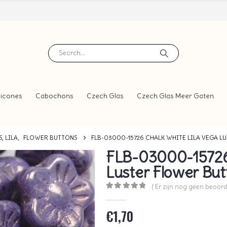
icones
Cabochons
Czech Glas
Czech Glas Meer Gaten
, LILA
,
FLOWER BUTTONS
FLB-03000-15726 CHALK WHITE LILA VEGA L
FLB-03000-15726 
Luster Flower But
( Er zijn nog geen beoord
0
out of 5
€
1,70