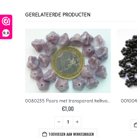
GERELATEERDE PRODUCTEN
9,8
0140121 Mat Opal Kelkvormige bloem. 35 St.
0080235 Paars met transparant kelkvormige bloemen
0010042
€
1,00
+
EN
TOEVOEGEN AAN WINKELWAGEN