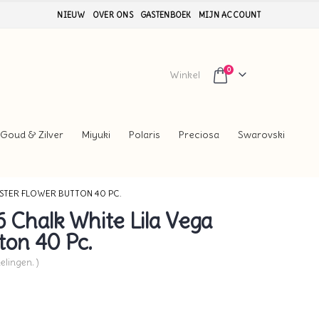
NIEUW
OVER ONS
GASTENBOEK
MIJN ACCOUNT
0
Winkel
Goud & Zilver
Miyuki
Polaris
Preciosa
Swarovski
USTER FLOWER BUTTON 40 PC.
Chalk White Lila Vega
ton 40 Pc.
elingen. )