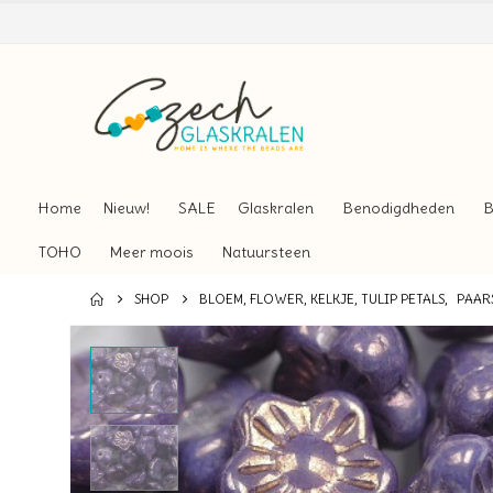
Home
Nieuw!
SALE
Glaskralen
Benodigdheden
B
TOHO
Meer moois
Natuursteen
SHOP
BLOEM, FLOWER, KELKJE, TULIP PETALS
,
PAARS