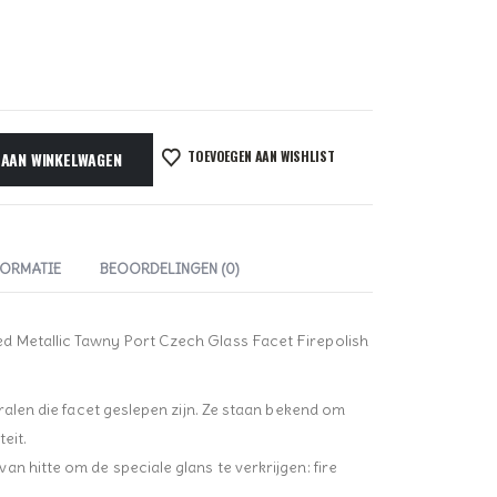
TOEVOEGEN AAN WISHLIST
 AAN WINKELWAGEN
FORMATIE
BEOORDELINGEN (0)
 Metallic Tawny Port Czech Glass Facet Firepolish
kralen die facet geslepen zijn. Ze staan bekend om
eit.
n hitte om de speciale glans te verkrijgen: fire