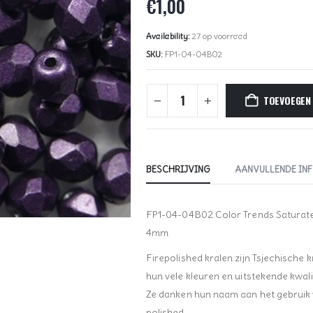
€
1,00
Availability:
27 op voorraad
SKU:
FP1-04-04B02
TOEVOEGEN
BESCHRIJVING
AANVULLENDE IN
FP1-04-04B02 Color Trends Saturated
4mm
Firepolished kralen zijn Tsjechische 
hun vele kleuren en uitstekende kwalit
Ze danken hun naam aan het gebruik va
polished