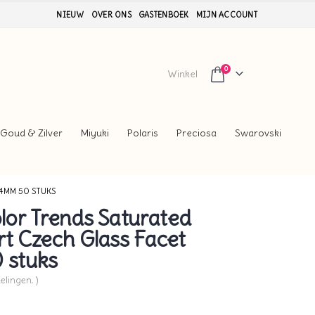
NIEUW
OVER ONS
GASTENBOEK
MIJN ACCOUNT
0
Winkel
Goud & Zilver
Miyuki
Polaris
Preciosa
Swarovski
4MM 50 STUKS
or Trends Saturated
rt Czech Glass Facet
 stuks
elingen. )