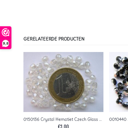
GERELATEERDE PRODUCTEN
9,8
0080625 Chalk white Copper Lila Lustered Czech Glass Facet Firepolish 4mm 40 stuks
0150136 Crystal Hematiet Czech Glass Facet Firepolish 4mm 50 stuks
€
1,00