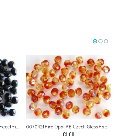
FP1-04-23980 Jet Czech Glass Facet Firepolish 4mm 50 stuks
0070421 Fire Opal AB Czech Glass Facet Firepolish 4mm 40 stuks
€
1,00