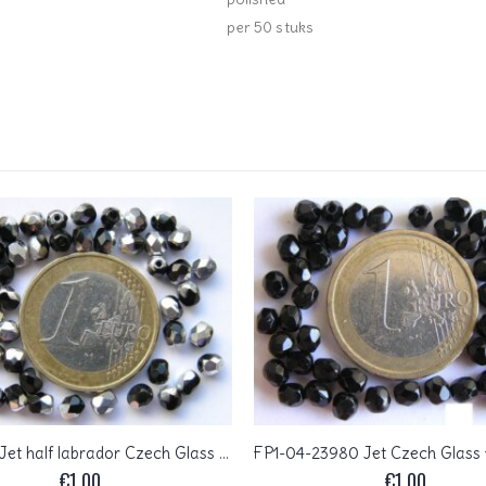
per 50 stuks
0010440 Jet half labrador Czech Glass Facet Firepolish 4mm 50 stuks
€
1,00
€
1,00