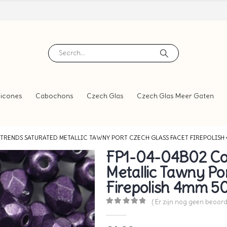
icones
Cabochons
Czech Glas
Czech Glas Meer Gaten
TRENDS SATURATED METALLIC TAWNY PORT CZECH GLASS FACET FIREPOLISH 
FP1-04-04B02 Col
Metallic Tawny Po
Firepolish 4mm 50
( Er zijn nog geen beoord
0
out of 5