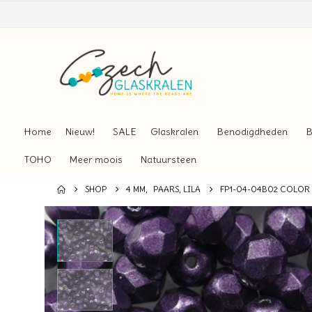
Home
Nieuw!
SALE
Glaskralen
Benodigdheden
B
TOHO
Meer moois
Natuursteen
SHOP
4 MM
,
PAARS, LILA
FP1-04-04B02 COLOR 